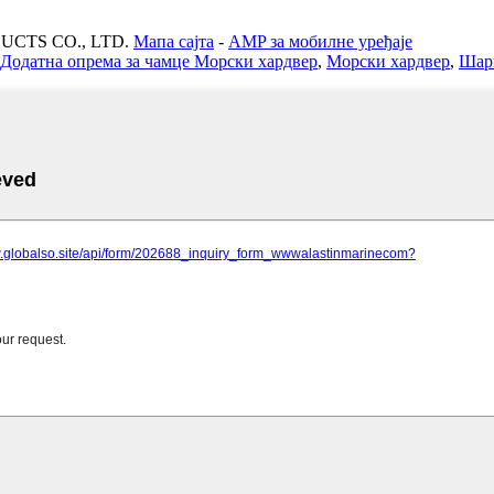
UCTS CO., LTD.
Мапа сајта
-
AMP за мобилне уређаје
Додатна опрема за чамце Морски хардвер
,
Морски хардвер
,
Шарк