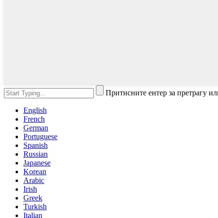
Притисните ентер за претрагу ил
English
French
German
Portuguese
Spanish
Russian
Japanese
Korean
Arabic
Irish
Greek
Turkish
Italian