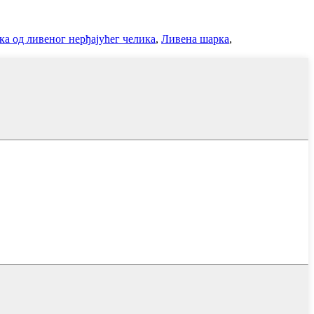
а од ливеног нерђајућег челика
,
Ливена шарка
,