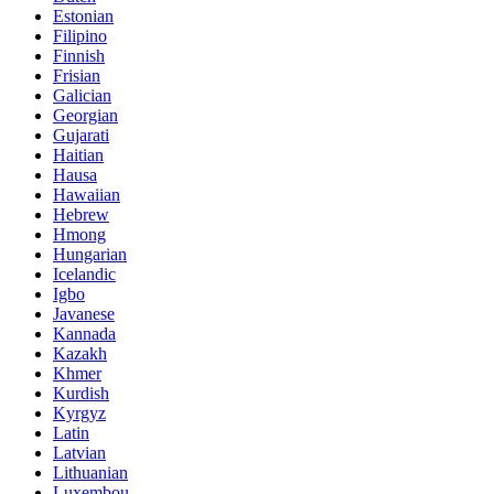
Estonian
Filipino
Finnish
Frisian
Galician
Georgian
Gujarati
Haitian
Hausa
Hawaiian
Hebrew
Hmong
Hungarian
Icelandic
Igbo
Javanese
Kannada
Kazakh
Khmer
Kurdish
Kyrgyz
Latin
Latvian
Lithuanian
Luxembou..