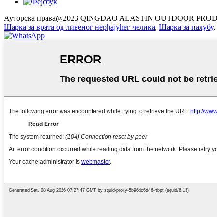
Ауторска права@2023 QINGDAO ALASTIN OUTDOOR PROD
Шарка за врата од ливеног нерђајућег челика
,
Шарка за палубу
,