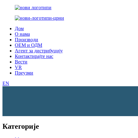
Дом
О нама
Производи
ОЕМ и ОДМ
Агент за дистрибуцију
Контактирајте нас
Вести
VR
Преузми
EN
Категорије