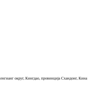
енгианг округ, Кингдао, провинција Схандонг, Кина