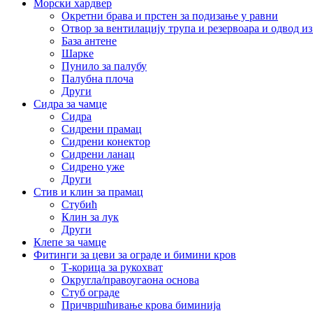
Морски хардвер
Окретни брава и прстен за подизање у равни
Отвор за вентилацију трупа и резервоара и одвод и
База антене
Шарке
Пунило за палубу
Палубна плоча
Други
Сидра за чамце
Сидра
Сидрени прамац
Сидрени конектор
Сидрени ланац
Сидрено уже
Други
Стив и клин за прамац
Стубић
Клин за лук
Други
Клепе за чамце
Фитинги за цеви за ограде и бимини кров
Т-корица за рукохват
Округла/правоугаона основа
Стуб ограде
Причвршћивање крова биминија