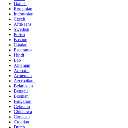
Danish
Romanian
Indonesian
Czech
Afrikaans
Swedish
Polish
Basque
Catalan
Esperanto
Hindi
Lao
Albanian
Amharic
Armenian
Azerbaijani
Belarusian
Bengali
Bosnian
Bulgarian
Cebuano
Chichewa
Corsican
Croatian
Dutch