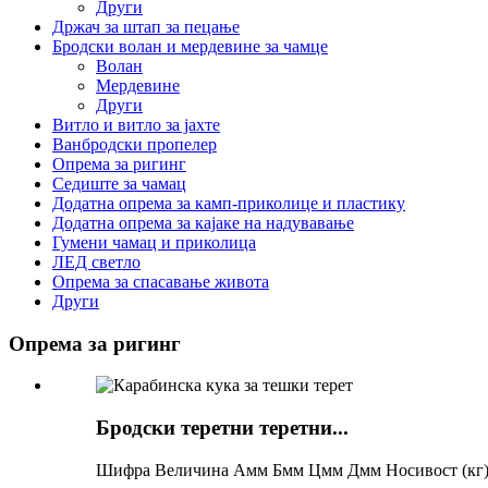
Други
Држач за штап за пецање
Бродски волан и мердевине за чамце
Волан
Мердевине
Други
Витло и витло за јахте
Ванбродски пропелер
Опрема за ригинг
Седиште за чамац
Додатна опрема за камп-приколице и пластику
Додатна опрема за кајаке на надувавање
Гумени чамац и приколица
ЛЕД светло
Опрема за спасавање живота
Други
Опрема за ригинг
Бродски теретни теретни...
Шифра Величина Амм Бмм Цмм Дмм Носивост (кг) Т