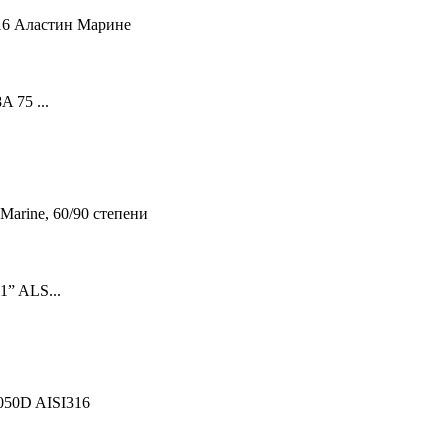
75 ...
” ALS...