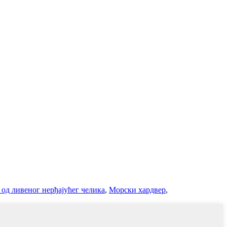
од ливеног нерђајућег челика
,
Морски хардвер
,