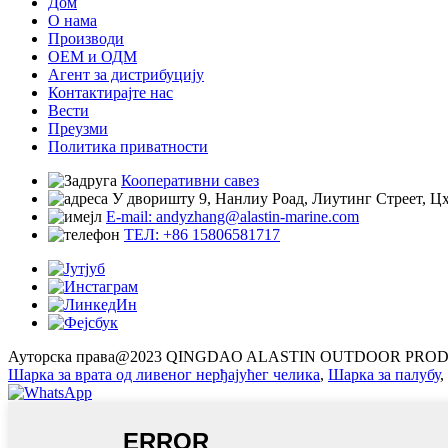
Дом
О нама
Производи
ОЕМ и ОДМ
Агент за дистрибуцију
Контактирајте нас
Вести
Преузми
Политика приватности
Кооперативни савез
У дворишту 9, Нанлиу Роад, Лиутинг Стреет, Цх
E-mail: andyzhang@alastin-marine.com
ТЕЛ: +86 15806581717
Ауторска права@2023 QINGDAO ALASTIN OUTDOOR PROD
Шарка за врата од ливеног нерђајућег челика
,
Шарка за палубу
,