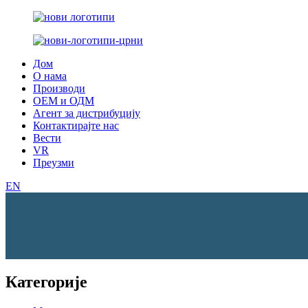
Дом
О нама
Производи
ОЕМ и ОДМ
Агент за дистрибуцију
Контактирајте нас
Вести
VR
Преузми
EN
Категорије