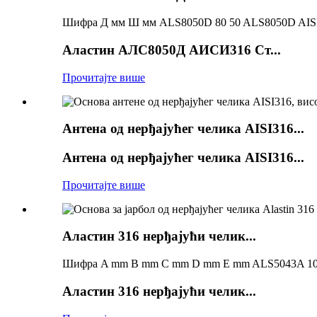
Шифра Д мм Ш мм ALS8050D 80 50 ALS8050D AISI3
Аластин АЛС8050Д АИСИ316 Ст...
Прочитајте више
Антена од нерђајућег челика AISI316...
Антена од нерђајућег челика AISI316...
Прочитајте више
Аластин 316 нерђајући челик...
Шифра A mm B mm C mm D mm E mm ALS5043A 109 1
Аластин 316 нерђајући челик...