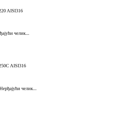
јући челик...
рђајући челик...