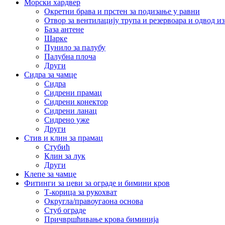
Морски хардвер
Окретни брава и прстен за подизање у равни
Отвор за вентилацију трупа и резервоара и одвод и
База антене
Шарке
Пунило за палубу
Палубна плоча
Други
Сидра за чамце
Сидра
Сидрени прамац
Сидрени конектор
Сидрени ланац
Сидрено уже
Други
Стив и клин за прамац
Стубић
Клин за лук
Други
Клепе за чамце
Фитинги за цеви за ограде и бимини кров
Т-корица за рукохват
Округла/правоугаона основа
Стуб ограде
Причвршћивање крова биминија