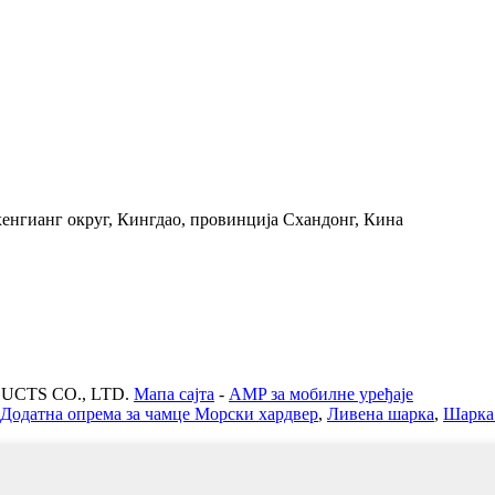
енгианг округ, Кингдао, провинција Схандонг, Кина
UCTS CO., LTD.
Мапа сајта
-
AMP за мобилне уређаје
Додатна опрема за чамце Морски хардвер
,
Ливена шарка
,
Шарка 