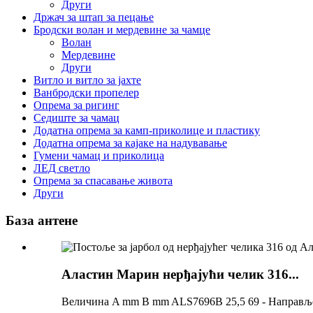
Други
Држач за штап за пецање
Бродски волан и мердевине за чамце
Волан
Мердевине
Други
Витло и витло за јахте
Ванбродски пропелер
Опрема за ригинг
Седиште за чамац
Додатна опрема за камп-приколице и пластику
Додатна опрема за кајаке на надувавање
Гумени чамац и приколица
ЛЕД светло
Опрема за спасавање живота
Други
База антене
Аластин Марин нерђајући челик 316...
Величина A mm B mm ALS7696B 25,5 69 - Направљен