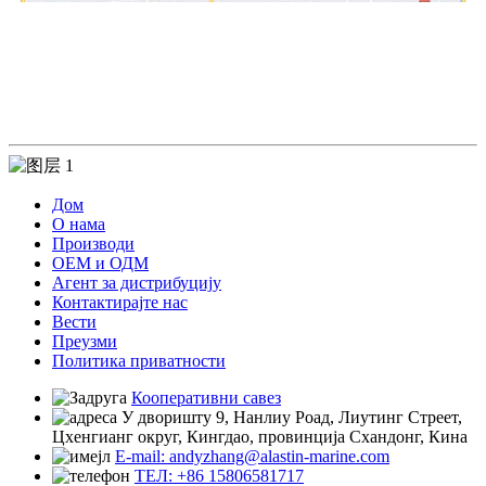
Контактирајте нас
Дом
О нама
Производи
ОЕМ и ОДМ
Агент за дистрибуцију
Контактирајте нас
Вести
Преузми
Политика приватности
Кооперативни савез
У дворишту 9, Нанлиу Роад, Лиутинг Стреет,
Цхенгианг округ, Кингдао, провинција Схандонг, Кина
E-mail: andyzhang@alastin-marine.com
ТЕЛ: +86 15806581717