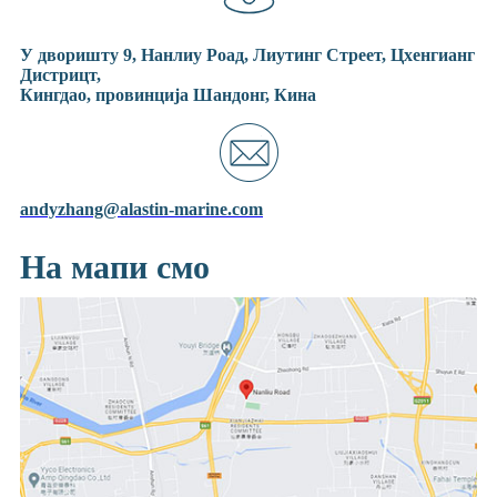
У дворишту 9, Нанлиу Роад, Лиутинг Стреет, Цхенгианг
Дистрицт,
Кингдао, провинција Шандонг, Кина
andyzhang@alastin-marine.com
На мапи смо