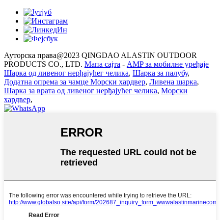
Ауторска права@2023 QINGDAO ALASTIN OUTDOOR
PRODUCTS CO., LTD.
Мапа сајта
-
AMP за мобилне уређаје
Шарка од ливеног нерђајућег челика
,
Шарка за палубу
,
Додатна опрема за чамце Морски хардвер
,
Ливена шарка
,
Шарка за врата од ливеног нерђајућег челика
,
Морски
хардвер
,