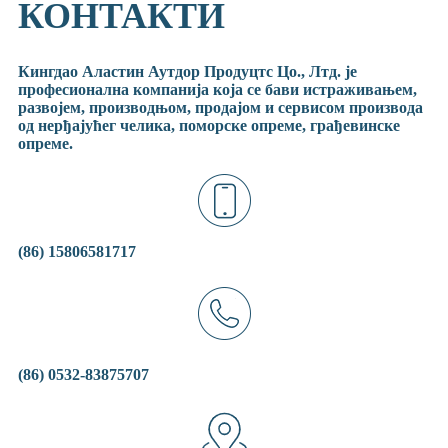
КОНТАКТИ
Кингдао Аластин Аутдор Продуцтс Цо., Лтд. је
професионална компанија која се бави истраживањем,
развојем, производњом, продајом и сервисом производа
од нерђајућег челика, поморске опреме, грађевинске
опреме.
(86) 15806581717
(86) 0532-83875707