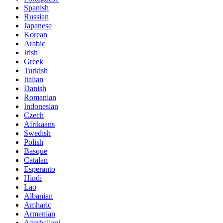
Spanish
Russian
Japanese
Korean
Arabic
Irish
Greek
Turkish
Italian
Danish
Romanian
Indonesian
Czech
Afrikaans
Swedish
Polish
Basque
Catalan
Esperanto
Hindi
Lao
Albanian
Amharic
Armenian
Azerbaijani