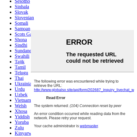
Sesotho
Sinhala
Slovak
Slovenian
Somali
Samoan
Scots Gaelic
Shona
Sindhi
Sundanese
Swahili
Tajik
Tamil
Telugu
Thai
Ukrainian
Urdu
Uzbek
Vietnamese
Welsh
Xhosa
Yiddish
Yoruba
Zulu
Kinyarwanda