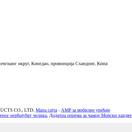
енгианг округ, Кингдао, провинција Схандонг, Кина
UCTS CO., LTD.
Мапа сајта
-
AMP за мобилне уређаје
еног нерђајућег челика
,
Додатна опрема за чамце Морски хардве