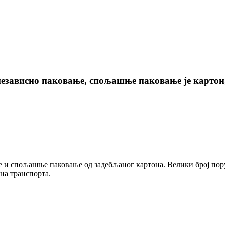
езависно паковање, спољашње паковање је картон,
 и спољашње паковање од задебљаног картона. Велики број пору
на транспорта.