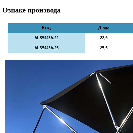
Ознаке производа
Код
Д мм
ALS5443A-22
22,5
ALS5443A-25
25,5