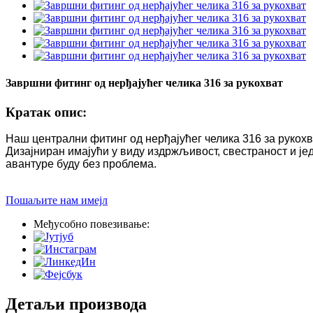
Завршни фитинг од нерђајућег челика 316 за рукохват
Кратак опис:
Наш централни фитинг од нерђајућег челика 316 за рукох
Дизајниран имајући у виду издржљивост, свестраност и ј
авантуре буду без проблема.
Пошаљите нам имејл
Међусобно повезивање:
Детаљи производа