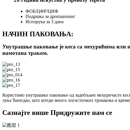
ФОБ/ЦФР/ЦИФ
Подршка за дропшипинг
Испорука за 3 дана
НАЧИН ПАКОВАЊА:
Унутрашње паковање је кеса са мехурићима или н
намотана траком.
Користимо унутрашње паковање од задебљане мехуричасте кесе
лука Ћингдао, што штеди много логистичких трошкова и време
Сазнајте више Придружите нам се