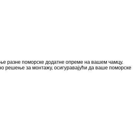
ање разне поморске додатне опреме на вашем чамцу.
ано решење за монтажу, осигуравајући да ваше поморске