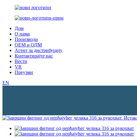
Дом
О нама
Производи
ОЕМ и ОДМ
Агент за дистрибуцију
Контактирајте нас
Вести
VR
Преузми
EN