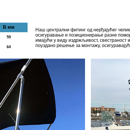
В мм
Наш централни фитинг од нерђајућег челик
осигуравање и позиционирање разне помор
59
имајући у виду издржљивост, свестраност 
поуздано решење за монтажу, осигуравајућ
64