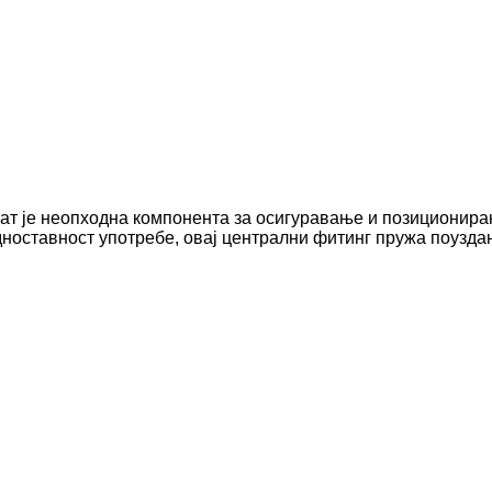
ват је неопходна компонента за осигуравање и позиционир
едноставност употребе, овај централни фитинг пружа поузд