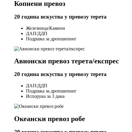
Копнени превоз
20 година искуства у превозу терета
Железница/Камион
ДАП/ДДП
Подршка за дропшипинг
Авионски превоз терета/експрес
20 година искуства у превозу терета
ДАП/ДДП
Подршка за дропшипинг
Испорука за 3 дана
Океански превоз робе
20 година искуства у превозу терета