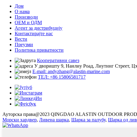
Дом
О нама
Производи
ОЕМ и ОДМ
Агент за дистрибуцију
Контактирајте нас
Вести
Преузми
Политика приватности
Кооперативни савез
У дворишту 9, Нанлиу Роад, Лиутинг Стреет, Цх
E-mail: andyzhang@alastin-marine.com
ТЕЛ: +86 15806581717
Ауторска права@2023 QINGDAO ALASTIN OUTDOOR PROD
Морски хардвер
,
Ливена шарка
,
Шарка за палубу
,
Шарка од лив