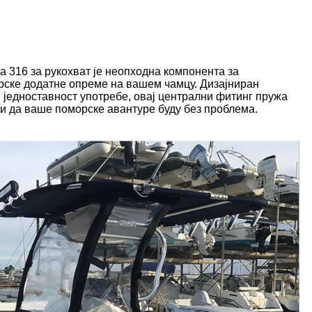
а 316 за рукохват је неопходна компонента за
ске додатне опреме на вашем чамцу. Дизајниран
и једноставност употребе, овај централни фитинг пружа
и да ваше поморске авантуре буду без проблема.