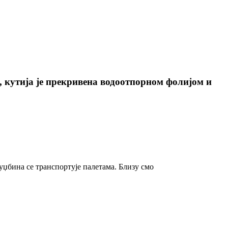
 кутија је прекривена водоотпорном фолијом и
џбина се транспортује палетама. Близу смо